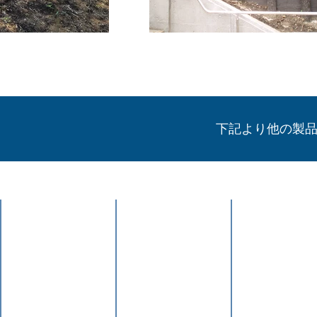
​下記より他の製
横木柵φ150
横木柵φ120
格子柵