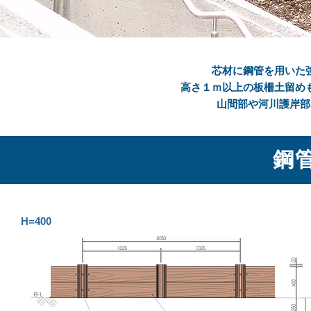
芯材に鋼管を用いた
高さ１ｍ以上の板柵土留め
山間部や河川護岸部
鋼
H=400