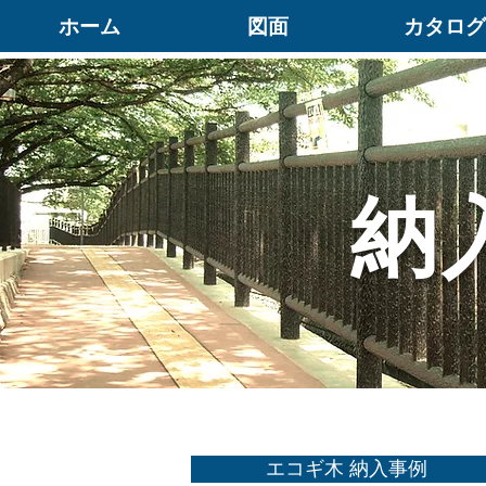
ホーム
図面
カタログ
納
エコギ木 納入事例