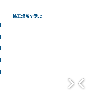
施工場所で選ぶ
施設
公園
河川・護岸
緑道・道路
その他